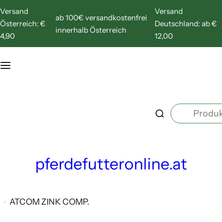
Z
Versand
Versand
ab 100€ versandkostenfrei
u
Österreich: €
Deutschland: ab €
innerhalb Österreich
m
4,90
12,00
I
n
h
a
P
l
r
t
o
s
d
p
pferdefutteronline.at
u
r
k
i
t
n
ATCOM ZINK COMP.
s
g