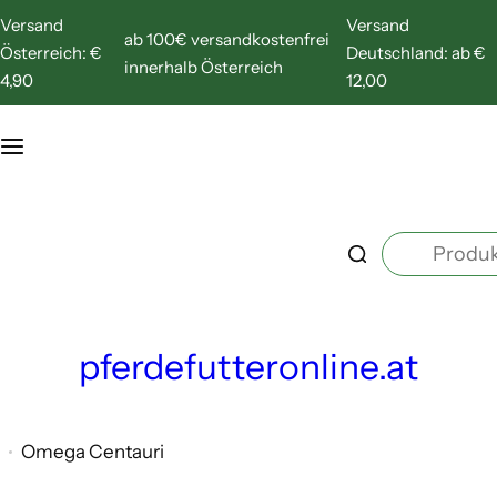
Z
Versand
Versand
ab 100€ versandkostenfrei
u
Österreich: €
Deutschland: ab €
innerhalb Österreich
m
4,90
12,00
I
n
h
a
P
l
r
t
o
s
d
p
pferdefutteronline.at
u
r
k
i
t
n
Omega Centauri
s
g