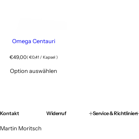
Omega Centauri
R
€49,00
(
€0,41
/
Kapsel
)
e
g
Option auswählen
u
l
ä
r
e
r
P
Kontakt
Widerruf
Service & Richtlinien
r
e
Martin Moritsch
i
s