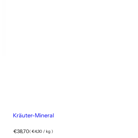
Kräuter-Mineral
R
€38,70
(
€4,30
/
kg
)
e