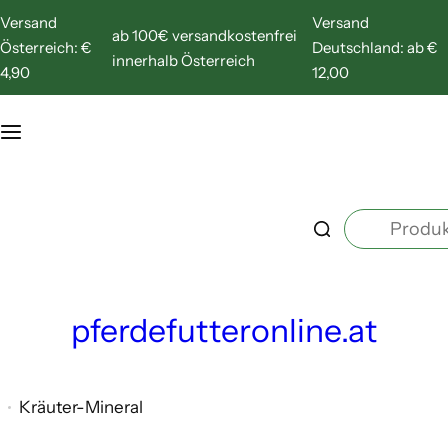
Z
Versand
Versand
ab 100€ versandkostenfrei
u
Österreich: €
Deutschland: ab €
innerhalb Österreich
m
4,90
12,00
I
n
h
a
P
l
r
t
o
s
d
p
pferdefutteronline.at
u
r
k
i
t
n
Kräuter-Mineral
s
g