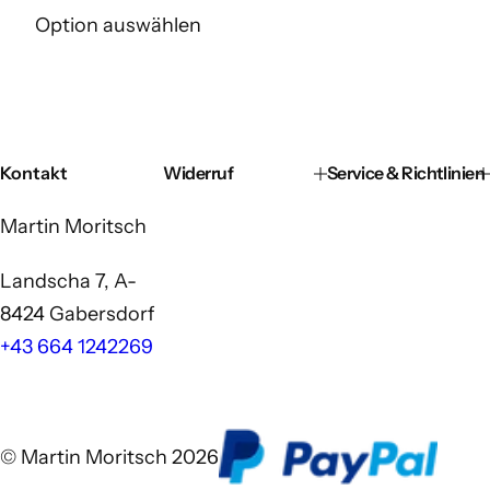
g
Option auswählen
u
l
ä
r
e
r
P
Kontakt
Widerruf
Service & Richtlinien
r
e
Martin Moritsch
i
s
Landscha 7, A-
8424 Gabersdorf
+43 664 1242269
© Martin Moritsch 2026