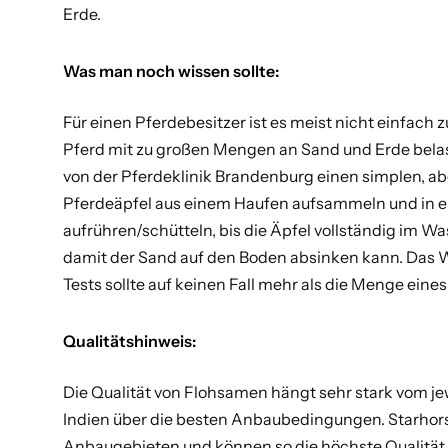
Erde.
Was man noch wissen sollte:
Für einen Pferdebesitzer ist es meist nicht einfach
Pferd mit zu großen Mengen an Sand und Erde belastet
von der Pferdeklinik Brandenburg einen simplen, aber
Pferdeäpfel aus einem Haufen aufsammeln und in e
aufrühren/schütteln, bis die Äpfel vollständig im W
damit der Sand auf den Boden absinken kann. Das W
Tests sollte auf keinen Fall mehr als die Menge eine
Qualitätshinweis:
Die Qualität von Flohsamen hängt sehr stark vom je
Indien über die besten Anbaubedingungen. Starho
Anbaugebieten und können so die höchste Qualität