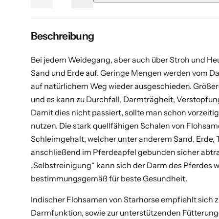
M
e
e
e
n
n
e
n
g
g
e
e
n
Beschreibung
g
f
f
ü
ü
g
e
r
r
F
F
Bei jedem Weidegang, aber auch über Stroh und H
e
l
l
Sand und Erde auf. Geringe Mengen werden vom Da
o
o
h
h
auf natürlichem Weg wieder ausgeschieden. Größer
s
s
a
a
und es kann zu Durchfall, Darmträgheit, Verstopfun
m
m
e
e
Damit dies nicht passiert, sollte man schon vorzeit
n
n
v
e
nutzen. Die stark quellfähigen Schalen von Flohsa
e
r
Schleimgehalt, welcher unter anderem Sand, Erde,
r
h
r
ö
anschließend im Pferdeapfel gebunden sicher abtra
i
h
n
e
„Selbstreinigung“ kann sich der Darm des Pferdes w
g
n
e
bestimmungsgemäß für beste Gesundheit.
r
n
Indischer Flohsamen von Starhorse empfiehlt sich 
Darmfunktion, sowie zur unterstützenden Fütterun