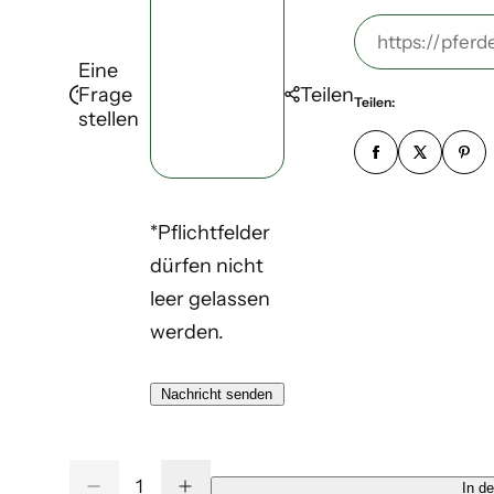
l
h
n
e
https://pferd
-
r
u
Eine
i
A
i
m
Frage
Teilen
Teilen:
stellen
d
c
m
s
r
h
e
e
t
r
s
*
*
*Pflichtfelder
s
*
*
dürfen nicht
e
leer gelassen
*
werden.
*
Nachricht senden
M
In d
M
M