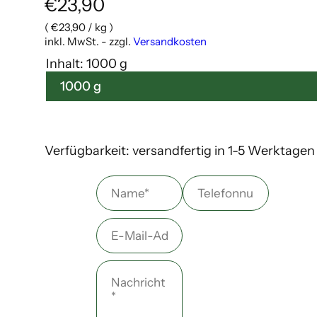
R
€23,90
(
€23,90
/
kg
)
e
inkl. MwSt. - zzgl.
Versandkosten
g
Inhalt:
1000 g
1000 g
u
l
Verfügbarkeit:
versandfertig in 1-5 Werktagen
ä
N
T
r
a
e
e
m
E
l
e
-
e
r
*
M
N
f
P
a
a
o
r
i
c
n