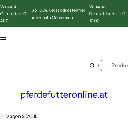
Z
Versand
Versand
ab 100€ versandkostenfrei
u
Österreich: €
Deutschland: ab €
innerhalb Österreich
m
4,90
12,00
I
n
h
a
P
l
r
t
o
s
d
p
pferdefutteronline.at
u
r
k
i
t
n
Magen STABIL
s
g