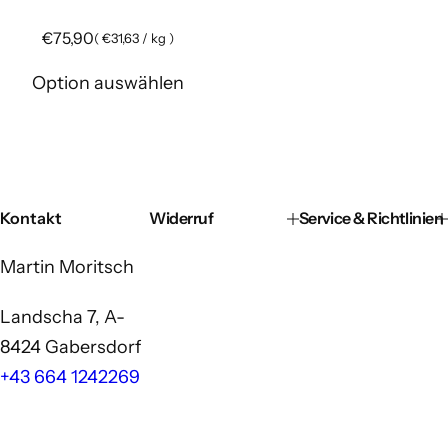
R
€75,90
(
€31,63
/
kg
)
e
g
Option auswählen
u
l
ä
r
e
r
P
Kontakt
Widerruf
Service & Richtlinien
r
e
Martin Moritsch
i
s
Landscha 7, A-
8424 Gabersdorf
+43 664 1242269